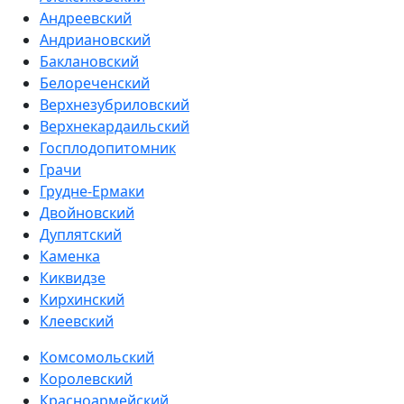
Андреевский
Андриановский
Баклановский
Белореченский
Верхнезубриловский
Верхнекардаильский
Госплодопитомник
Грачи
Грудне-Ермаки
Двойновский
Дуплятский
Каменка
Киквидзе
Кирхинский
Клеевский
Комсомольский
Королевский
Красноармейский