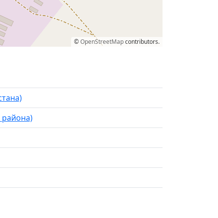
©
OpenStreetMap
contributors.
стана)
 района)