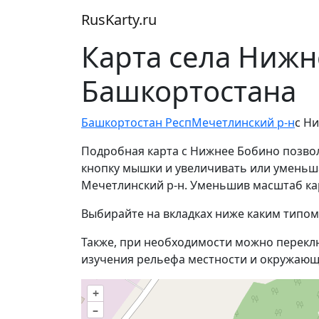
RusKarty
.
ru
Карта села Нижн
Башкортостана
Башкортостан Респ
Мечетлинский р-н
с Н
Подробная карта с Нижнее Бобино позвол
кнопку мышки и увеличивать или уменьша
Мечетлинский р-н. Уменьшив масштаб ка
Выбирайте на вкладках ниже каким типом
Также, при необходимости можно перекл
изучения рельефа местности и окружающ
+
–