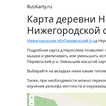
RusKarty
.
ru
Карта деревни Н
Нижегородской 
Нижегородская обл
Перевозский р-н
д Нер
Подробная карта д Нерослиха позволяет 
мышки и увеличивать или уменьшать испо
Перевозский р-н. Уменьшив масштаб кар
Выбирайте на вкладках ниже каким типом
Также, при необходимости можно перекл
изучения рельефа местности и окружающ
+
–