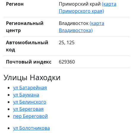
Регион
Приморский край
(карта
Приморского края)
Региональный
Владивосток
(карта
центр
Владивостока)
Автомобильный
25, 125
код
Почтовый индекс
629360
Улицы Находки
ул Батарейная
ул Баумана
ул Белинского
ул Береговая
пер Береговой
ул Болотникова