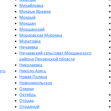
Михайловка
Мокрые Вражки
Мокрый
Мокшан
Мокшанский
Мордовская Муромка
Муратовка
Нечаевка
Нечаевский сельсовет Мокшанского
района Пензенской области
Николаевка
ого
Николо-Азясь
Новая Поляна
Новоникольское
Озерки
Октябрь
Отрада
Отрадный