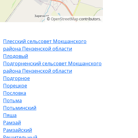
©
OpenStreetMap
contributors.
Плесский сельсовет Мокшанского
района Пензенской области
Плодовый
Подгорненский сельсовет Мокшанского
района Пензенской области
Подгорное
Порецкое
Пословка
Потьма
Потьминский
Пяша
Рамзай
Рамзайский
Решительный