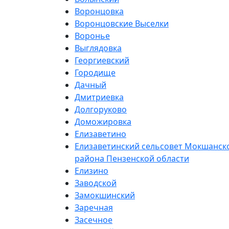
Воронцовка
Воронцовские Выселки
Воронье
Выглядовка
Георгиевский
Городище
Дачный
Дмитриевка
Долгоруково
Доможировка
Елизаветино
Елизаветинский сельсовет Мокшанск
района Пензенской области
Елизино
Заводской
Замокшинский
Заречная
Засечное