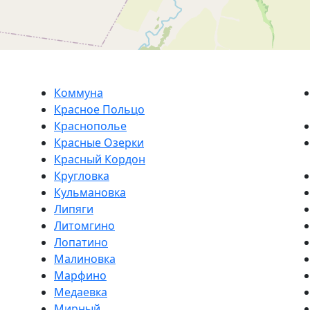
Коммуна
Красное Польцо
Краснополье
Красные Озерки
Красный Кордон
Кругловка
Кульмановка
Липяги
Литомгино
Лопатино
Малиновка
Марфино
Медаевка
Мирный