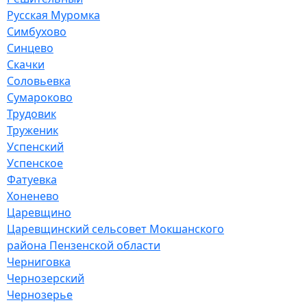
Русская Муромка
Симбухово
Синцево
Скачки
Соловьевка
Сумароково
Трудовик
Труженик
Успенский
Успенское
Фатуевка
Хоненево
Царевщино
Царевщинский сельсовет Мокшанского
района Пензенской области
Черниговка
Чернозерский
Чернозерье