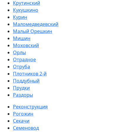
Крутинский
Кукушкино
Курин
Маломедведевский
Малый Орешкин
Мишин
Моховский
Орлы
Отрадное
Отруба
Плотников 2-й
Поддубный
Прудки
Раздоры
Реконструкция
Рогожин
Секачи
Семеновод