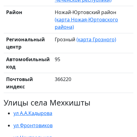
Район
Ножай-Юртовский район
(карта Ножая-Юртовского
района)
Региональный
Грозный
(карта Грозного)
центр
Автомобильный
95
код
Почтовый
366220
индекс
Улицы села Мехкишты
ул А.А.Кадырова
ул Фронтовиков