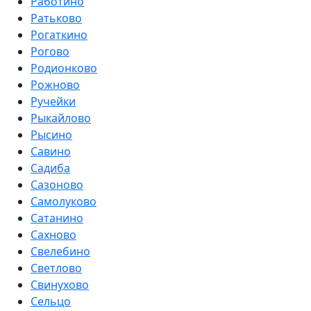
Работино
Ратьково
Рогаткино
Рогово
Родионково
Рожново
Ручейки
Рыкайлово
Рысино
Савино
Садиба
Сазоново
Самолуково
Сатанино
Сахново
Свелебино
Светлово
Свинухово
Сельцо