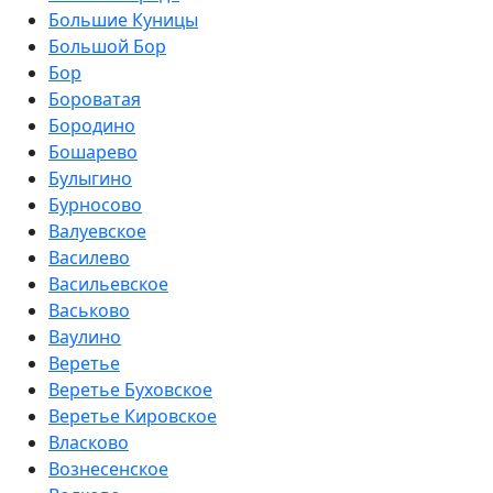
Большие Куницы
Большой Бор
Бор
Бороватая
Бородино
Бошарево
Булыгино
Бурносово
Валуевское
Василево
Васильевское
Васьково
Ваулино
Веретье
Веретье Буховское
Веретье Кировское
Власково
Вознесенское