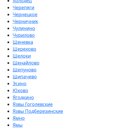
Холодец
Черепяги
Чернецкое
Черничник
Чулинино
Чурилово
Шеневка
Шерехово
Щелоки
Щенайлово
Щепуново
Щипачево
Эсино
Юхово
Ягодкино
Язвы Гоголевские
Язвы Подберезинские
Ямно
Ямы