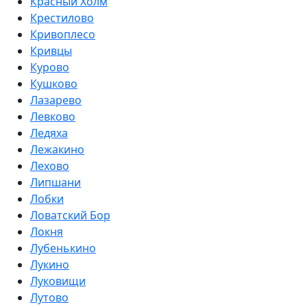
Красный Холм
Крестилово
Кривоплесо
Кривцы
Курово
Кушково
Лазарево
Левково
Ледяха
Лежакино
Лехово
Липшани
Лобки
Ловатский Бор
Локня
Лубенькино
Лукино
Луковищи
Лутово