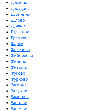
Дрехово
Дроздово
Дубинино
Дулово
Дуняни
Елдыгино
Еремеево
Жарки
Железово
Жибоедово
Жилино
Житище
Жуково
Журково
Загорье
Залужье
Замошье
Заполье
Заречье