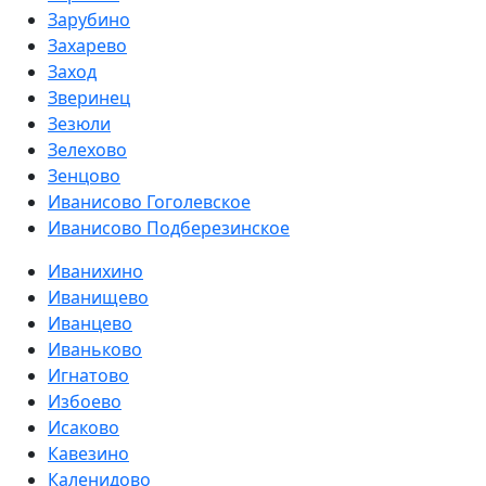
Зарубино
Захарево
Заход
Зверинец
Зезюли
Зелехово
Зенцово
Иванисово Гоголевское
Иванисово Подберезинское
Иванихино
Иванищево
Иванцево
Иваньково
Игнатово
Избоево
Исаково
Кавезино
Каленидово