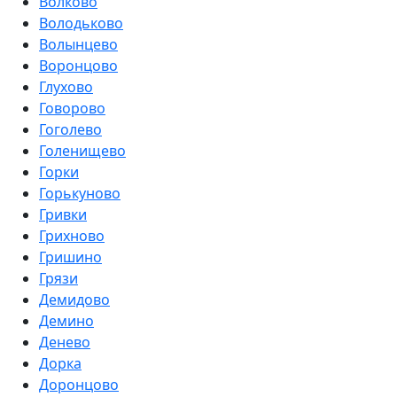
Волково
Володьково
Волынцево
Воронцово
Глухово
Говорово
Гоголево
Голенищево
Горки
Горькуново
Гривки
Грихново
Гришино
Грязи
Демидово
Демино
Денево
Дорка
Доронцово