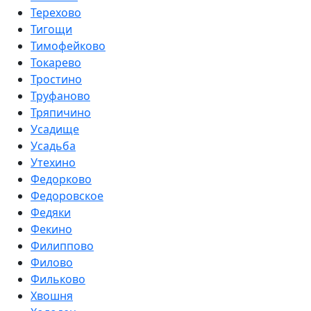
Терехово
Тигощи
Тимофейково
Токарево
Тростино
Труфаново
Тряпичино
Усадище
Усадьба
Утехино
Федорково
Федоровское
Федяки
Фекино
Филиппово
Филово
Фильково
Хвошня