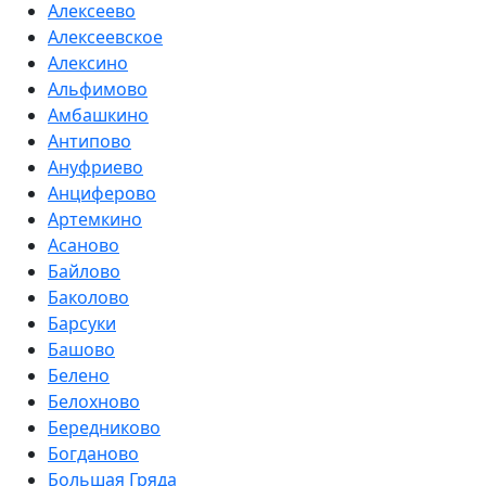
Алексеево
Алексеевское
Алексино
Альфимово
Амбашкино
Антипово
Ануфриево
Анциферово
Артемкино
Асаново
Байлово
Баколово
Барсуки
Башово
Белено
Белохново
Бередниково
Богданово
Большая Гряда