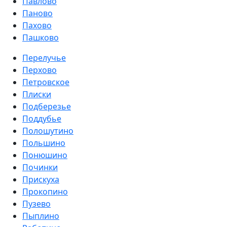
Павлово
Паново
Пахово
Пашково
Перелучье
Перхово
Петровское
Плиски
Подберезье
Поддубье
Полошутино
Польшино
Понюшино
Починки
Прискуха
Прокопино
Пузево
Пыплино