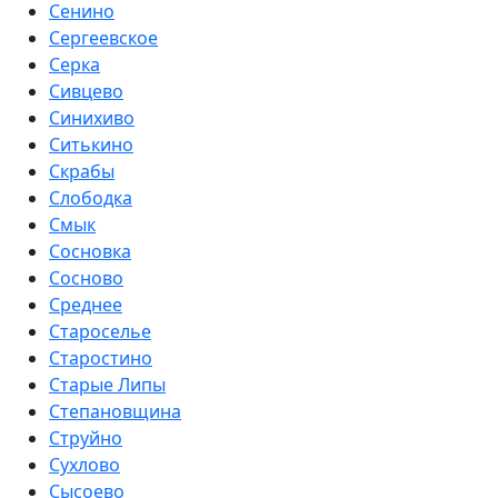
Сенино
Сергеевское
Серка
Сивцево
Синихиво
Ситькино
Скрабы
Слободка
Смык
Сосновка
Сосново
Среднее
Староселье
Старостино
Старые Липы
Степановщина
Струйно
Сухлово
Сысоево