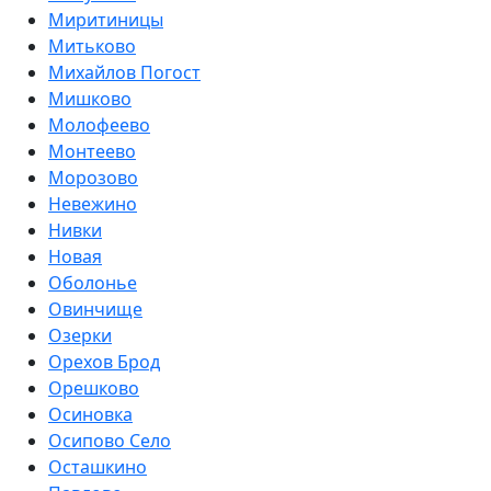
Миритиницы
Митьково
Михайлов Погост
Мишково
Молофеево
Монтеево
Морозово
Невежино
Нивки
Новая
Оболонье
Овинчище
Озерки
Орехов Брод
Орешково
Осиновка
Осипово Село
Осташкино