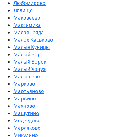
Любомирово
Лядище
Маковеево
Максимиха
Малая Гряда
Малое Каськово
Малые Куницы
Малый Бор
Малый Борок
Малый Хочуж
Малышево
Марково
Мартьяново
Марьино
Махново
Машутино
Медведово
Мерляково
Микулино