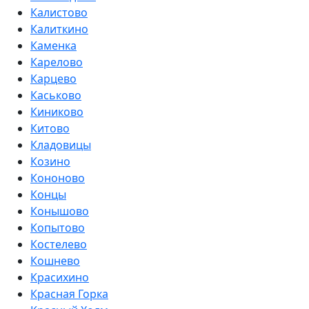
Калистово
Калиткино
Каменка
Карелово
Карцево
Каськово
Киниково
Китово
Кладовицы
Козино
Кононово
Концы
Конышово
Копытово
Костелево
Кошнево
Красихино
Красная Горка