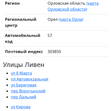
Регион
Орловская область
(карта
Орловской области)
Региональный
Орел
(карта Орла)
центр
Автомобильный
57
код
Почтовый индекс
303850
Улицы Ливен
ул 8 Марта
пл Автовокзальная
ул Береговая
пер Воротынский
пер Дальний
ул Кирова