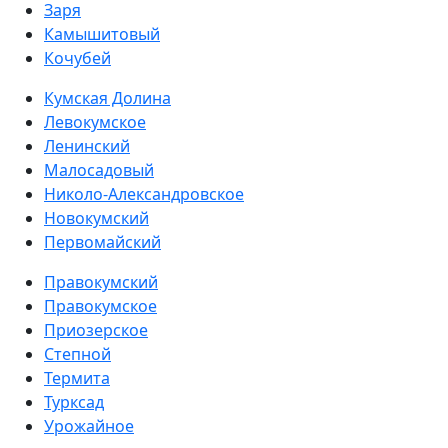
Заря
Камышитовый
Кочубей
Кумская Долина
Левокумское
Ленинский
Малосадовый
Николо-Александровское
Новокумский
Первомайский
Правокумский
Правокумское
Приозерское
Степной
Термита
Турксад
Урожайное