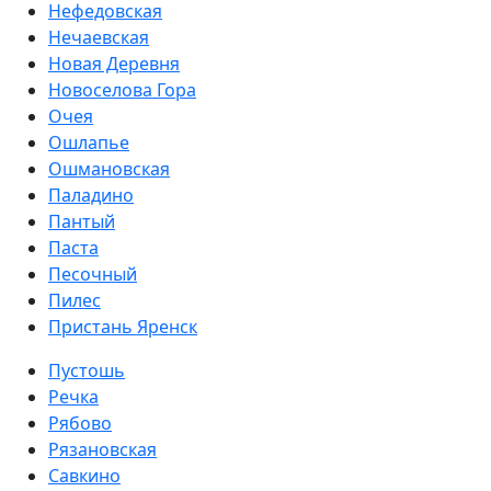
Нефедовская
Нечаевская
Новая Деревня
Новоселова Гора
Очея
Ошлапье
Ошмановская
Паладино
Пантый
Паста
Песочный
Пилес
Пристань Яренск
Пустошь
Речка
Рябово
Рязановская
Савкино