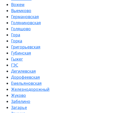
Вожем
Выемково
Германовская
Голяниновская
Голяшово
Гора
Горка
Григорьевская
Губинская
Гыжег
ГЭС
Дегилевская
Дорофеевская
Емельяновская
Железнодорожный
Жуково
Забелино
Загарье