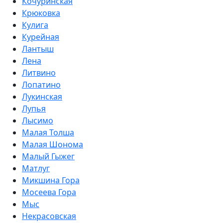
Кочуринская
Крюковка
Кулига
Курейная
Лантыш
Лена
Литвино
Лопатино
Лукинская
Лупья
Лысимо
Малая Толша
Малая Шонома
Малый Гыжег
Матлуг
Микшина Гора
Мосеева Гора
Мыс
Некрасовская