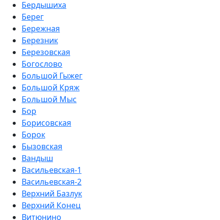
Бердышиха
Берег
Бережная
Березник
Березовская
Богослово
Большой Гыжег
Большой Кряж
Большой Мыс
Бор
Борисовская
Борок
Бызовская
Вандыш
Васильевская-1
Васильевская-2
Верхний Базлук
Верхний Конец
Витюнино