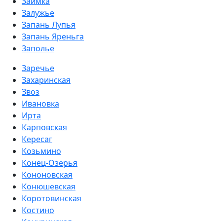
Заимка
Залужье
Запань Лупья
Запань Яреньга
Заполье
Заречье
Захаринская
Звоз
Ивановка
Ирта
Карповская
Кересаг
Козьмино
Конец-Озерья
Кононовская
Конюшевская
Коротовинская
Костино