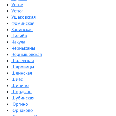
Устье
Устюг
Ушаковская
Фоминская
Харинская
Цилиба
Чакула
Черныханы
Чернышевская
Шалевская
Шаровицы
Шеинская
Шиес
Шипино
Шордынь
Шубинская
Юргино
Юрчаково