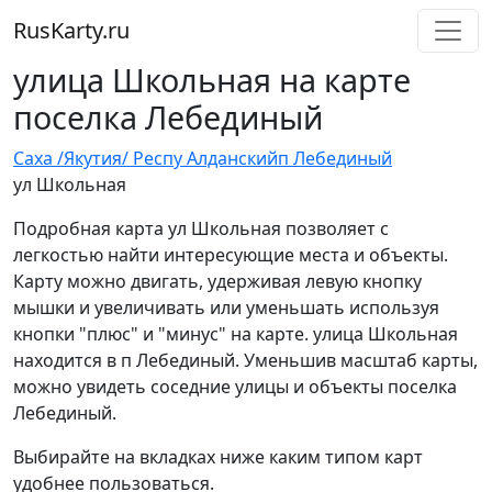
RusKarty
.
ru
улица Школьная на карте
поселка Лебединый
Саха /Якутия/ Респ
у Алданский
п Лебединый
ул Школьная
Подробная карта ул Школьная позволяет с
легкостью найти интересующие места и объекты.
Карту можно двигать, удерживая левую кнопку
мышки и увеличивать или уменьшать используя
кнопки "плюс" и "минус" на карте. улица Школьная
находится в п Лебединый. Уменьшив масштаб карты,
можно увидеть соседние улицы и объекты поселка
Лебединый.
Выбирайте на вкладках ниже каким типом карт
удобнее пользоваться.