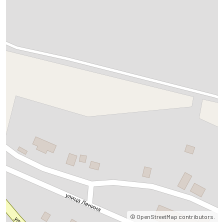
©
OpenStreetMap
contributors.