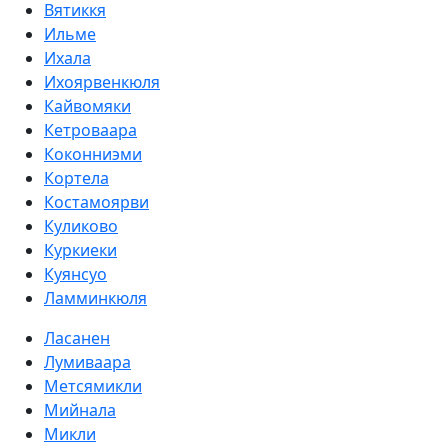
Вятиккя
Ильме
Ихала
Ихоярвенкюля
Кайвомяки
Кетроваара
Коконниэми
Кортела
Костамоярви
Куликово
Куркиеки
Куянсуо
Ламминкюля
Ласанен
Лумиваара
Метсямикли
Мийнала
Микли