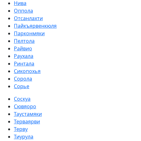
Нива
Оппола
Отсанлахти
Пайкъярвенкюля
Парконмяки
Пелтола
Райвио
Раухала
Ринтала
Сикопохья
Сорола
Сорье
Соскуа
Сювяоро
Таустамяки
Терваярви
Терву
Тиурула