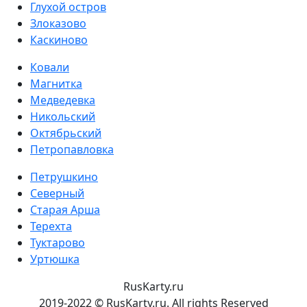
Глухой остров
Злоказово
Каскиново
Ковали
Магнитка
Медведевка
Никольский
Октябрьский
Петропавловка
Петрушкино
Северный
Старая Арша
Терехта
Туктарово
Уртюшка
RusKarty
.
ru
2019-2022 © RusKarty.ru. All rights Reserved