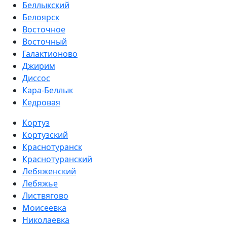
Беллыкский
Белоярск
Восточное
Восточный
Галактионово
Джирим
Диссос
Кара-Беллык
Кедровая
Кортуз
Кортузский
Краснотуранск
Краснотуранский
Лебяженский
Лебяжье
Листвягово
Моисеевка
Николаевка