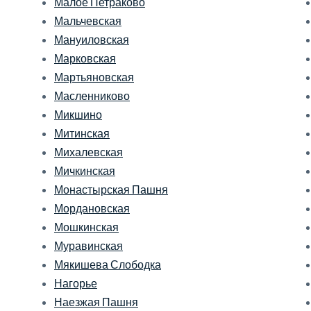
Малое Петраково
Мальчевская
Мануиловская
Марковская
Мартьяновская
Масленниково
Микшино
Митинская
Михалевская
Мичкинская
Монастырская Пашня
Мордановская
Мошкинская
Муравинская
Мякишева Слободка
Нагорье
Наезжая Пашня