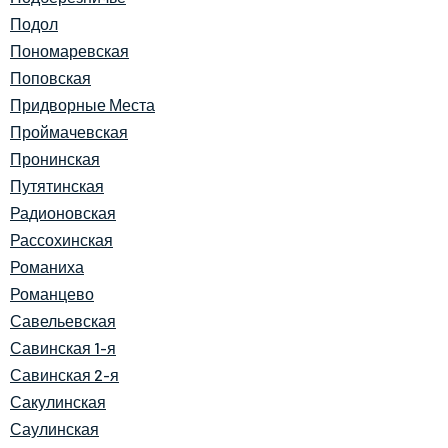
Подол
Пономаревская
Поповская
Придворные Места
Проймачевская
Пронинская
Путятинская
Радионовская
Рассохинская
Романиха
Романцево
Савельевская
Савинская 1-я
Савинская 2-я
Сакулинская
Саулинская