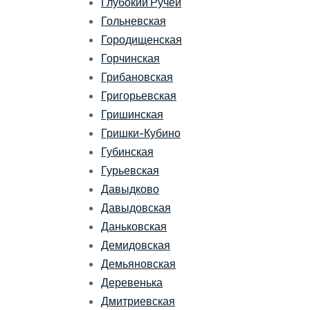
Глубокий Ручей
Гольневская
Городищенская
Горчинская
Грибановская
Григорьевская
Гришинская
Гришки-Кубино
Губинская
Гурьевская
Давыдково
Давыдовская
Даньковская
Демидовская
Демьяновская
Деревенька
Дмитриевская