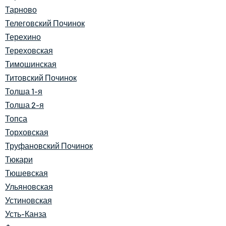
Тарново
Телеговский Починок
Терехино
Тереховская
Тимошинская
Титовский Починок
Толша 1-я
Толша 2-я
Топса
Торховская
Труфановский Починок
Тюкари
Тюшевская
Ульяновская
Устиновская
Усть-Канза