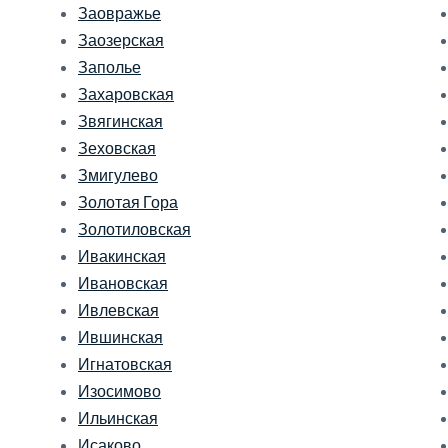
Заовражье
Заозерская
Заполье
Захаровская
Звягинская
Зеховская
Змигулево
Золотая Гора
Золотиловская
Ивакинская
Ивановская
Ивлевская
Ившинская
Игнатовская
Изосимово
Ильинская
Исаково