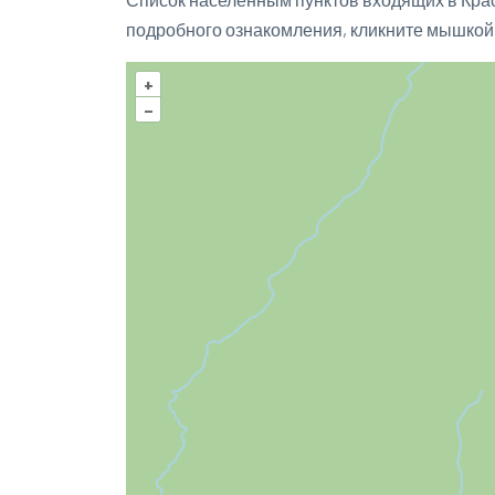
подробного ознакомления, кликните мышкой
+
–