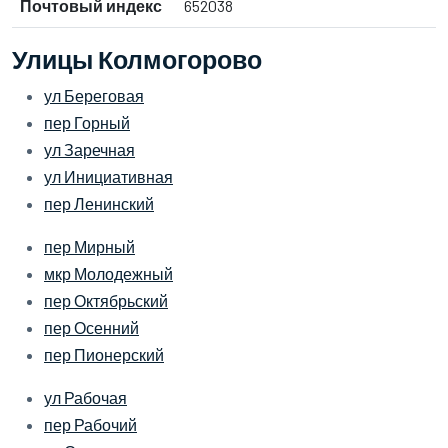
Почтовый индекс
652038
Улицы Колмогорово
ул Береговая
пер Горный
ул Заречная
ул Инициативная
пер Ленинский
пер Мирный
мкр Молодежный
пер Октябрьский
пер Осенний
пер Пионерский
ул Рабочая
пер Рабочий