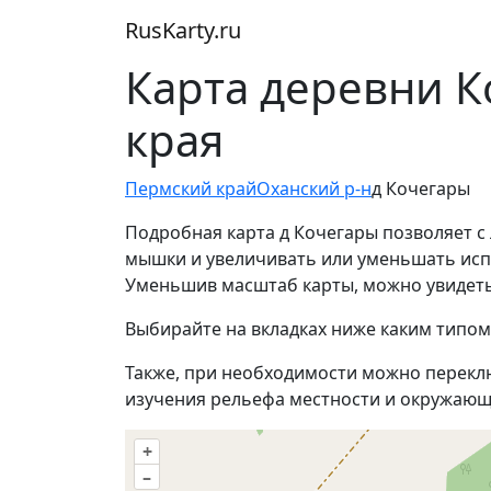
RusKarty
.
ru
Карта деревни К
края
Пермский край
Оханский р-н
д Кочегары
Подробная карта д Кочегары позволяет с
мышки и увеличивать или уменьшать испол
Уменьшив масштаб карты, можно увидеть
Выбирайте на вкладках ниже каким типом
Также, при необходимости можно перекл
изучения рельефа местности и окружающ
+
–