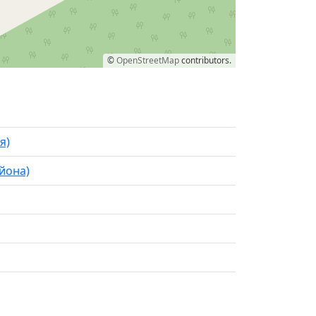
©
OpenStreetMap
contributors.
я)
йона)