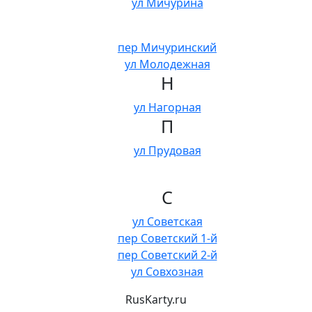
ул Мичурина
пер Мичуринский
ул Молодежная
Н
ул Нагорная
П
ул Прудовая
С
ул Советская
пер Советский 1-й
пер Советский 2-й
ул Совхозная
RusKarty
.
ru