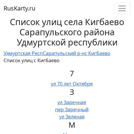
RusKarty
.
ru
Список улиц села Кигбаево
Сарапульского района
Удмуртской республики
Удмуртская Респ
Сарапульский р-н
с Кигбаево
Список улиц с Кигбаево
7
ул 70 лет Октября
З
ул Заречная
пер Заречный
ул Зеленая
М