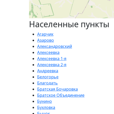
Населенные пункты
Агарчик
Азарово
Александровский
Алексеевка
Алексеевка 1-я
Алексеевка 2-я
Андреевка
Белогорье
Благодать
Братская Бочаровка
Братское Объединение
Бунино
Бухловка
Бычок