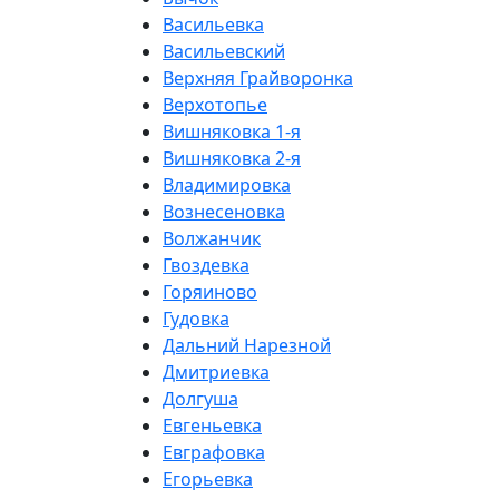
Васильевка
Васильевский
Верхняя Грайворонка
Верхотопье
Вишняковка 1-я
Вишняковка 2-я
Владимировка
Вознесеновка
Волжанчик
Гвоздевка
Горяиново
Гудовка
Дальний Нарезной
Дмитриевка
Долгуша
Евгеньевка
Евграфовка
Егорьевка