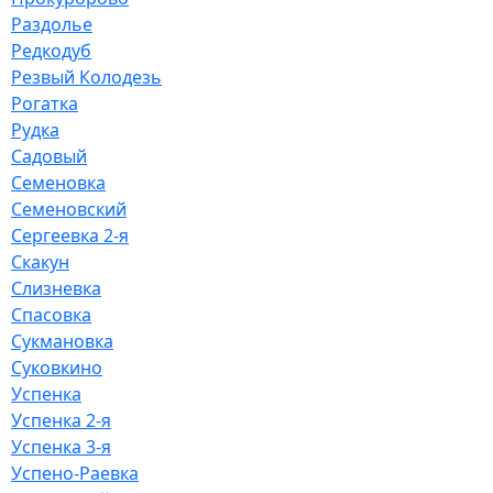
Раздолье
Редкодуб
Резвый Колодезь
Рогатка
Рудка
Садовый
Семеновка
Семеновский
Сергеевка 2-я
Скакун
Слизневка
Спасовка
Сукмановка
Суковкино
Успенка
Успенка 2-я
Успенка 3-я
Успено-Раевка