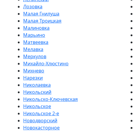
Лозовка
Малая Гнилуша
Малая Троицкая
Малиновка
Марьино
Матвеевка
Мелавка
Меркулов
Михайло-Хлюстино
Михнево
Нарезки
Николаевка
Никольский
Никольско-Ключевская
Никольское
Никольское 2-е
Новодворский
Новокасторное