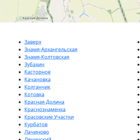
Заверх
Знамя-Архангельская
Знамя-Колтовская
Зубахин
Касторное
Качановка
Колганчик
Котовка
Красная Долина
Краснознаменка
Красовские Участки
Курбатов
Лачиново
Ленинский