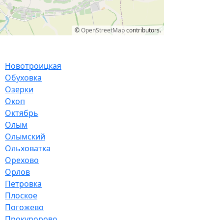
©
OpenStreetMap
contributors.
Новотроицкая
Обуховка
Озерки
Окоп
Октябрь
Олым
Олымский
Ольховатка
Орехово
Орлов
Петровка
Плоское
Погожево
Прокуророво