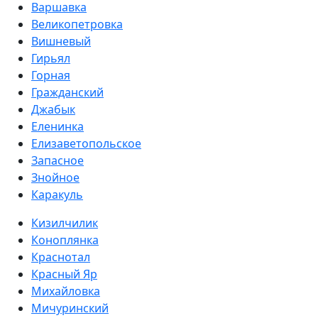
Варшавка
Великопетровка
Вишневый
Гирьял
Горная
Гражданский
Джабык
Еленинка
Елизаветопольское
Запасное
Знойное
Каракуль
Кизилчилик
Коноплянка
Краснотал
Красный Яр
Михайловка
Мичуринский