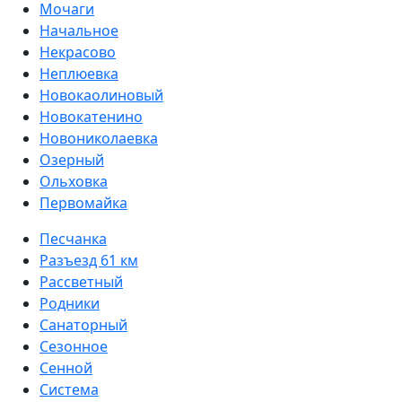
Мочаги
Начальное
Некрасово
Неплюевка
Новокаолиновый
Новокатенино
Новониколаевка
Озерный
Ольховка
Первомайка
Песчанка
Разъезд 61 км
Рассветный
Родники
Санаторный
Сезонное
Сенной
Система