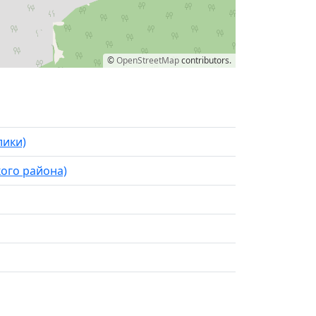
©
OpenStreetMap
contributors.
лики)
ого района)