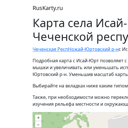
RusKarty
.
ru
Карта села Иса
Чеченской респ
Чеченская Респ
Ножай-Юртовский р-н
с И
Подробная карта с Исай-Юрт позволяет с
мышки и увеличивать или уменьшать испол
Юртовский р-н. Уменьшив масштаб карты
Выбирайте на вкладках ниже каким типом
Также, при необходимости можно перекл
изучения рельефа местности и окружающ
+
–