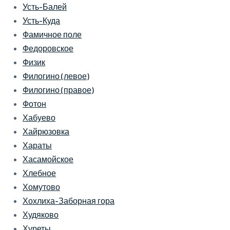
Усть-Балей
Усть-Куда
Фамичное поле
Федоровское
Физик
Филогино (левое)
Филогино (правое)
Фотон
Хабуево
Хайрюзовка
Хараты
Хасамойское
Хлебное
Хомутово
Хохлиха-Заборная гора
Худяково
Хуреты