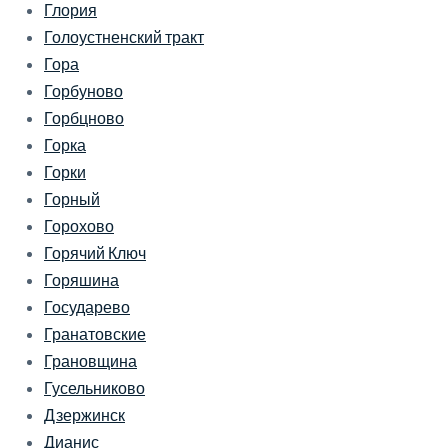
Глория
Голоустненский тракт
Гора
Горбуново
Горбцново
Горка
Горки
Горный
Горохово
Горячий Ключ
Горяшина
Государево
Гранатовские
Грановщина
Гусельниково
Дзержинск
Дианис