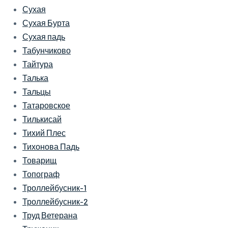
Сухая
Сухая Бурта
Сухая падь
Табунчиково
Тайтура
Талька
Тальцы
Татаровское
Тилькисай
Тихий Плес
Тихонова Падь
Товарищ
Топограф
Троллейбусник-1
Троллейбусник-2
Труд Ветерана