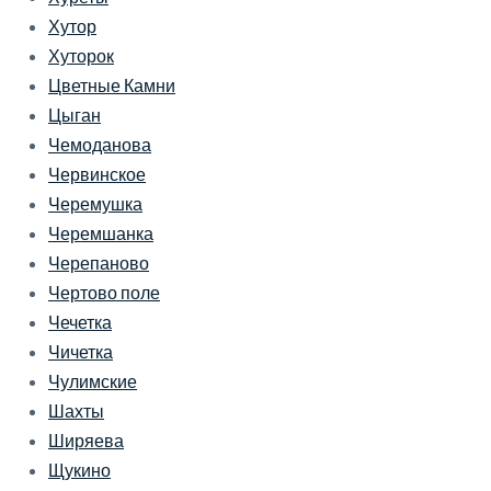
Хутор
Хуторок
Цветные Камни
Цыган
Чемоданова
Червинское
Черемушка
Черемшанка
Черепаново
Чертово поле
Чечетка
Чичетка
Чулимские
Шахты
Ширяева
Щукино