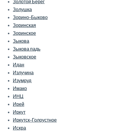
Золотой Берег
Золушка
Зорино-Быково
Зоринская
Зоринское
Зыкова
Зыкова падь
Зыковское
Идан
Излучина
Изумруд
Имако
ИНЦ
Ирей
Иркут
Иркутск-Голоустное
Искра