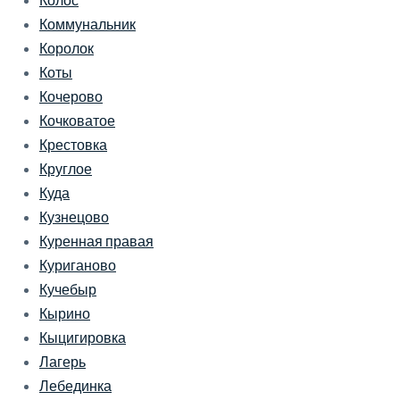
Коммунальник
Королок
Коты
Кочерово
Кочковатое
Крестовка
Круглое
Куда
Кузнецово
Куренная правая
Куриганово
Кучебыр
Кырино
Кыцигировка
Лагерь
Лебединка