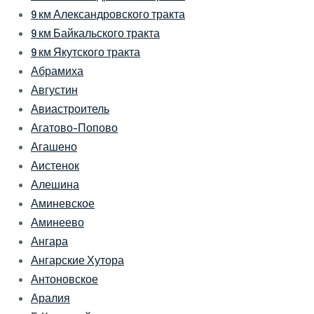
9 км Александровского тракта
9 км Байкальского тракта
9 км Якутского тракта
Абрамиха
Августин
Авиастроитель
Агатово-Попово
Агашено
Аистенок
Алешина
Аминевское
Аминеево
Ангара
Ангарские Хутора
Антоновское
Аралия