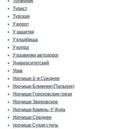
Труженик
Турист
Турская
У ворот
У защитки
У кладбища
У копра
У развилки автодорог
Университетский
Урик
Урочище 2-я Средняя
Урочище Ближнее (Пильное)
Урочище Гороховские грязи
Урочище Зверовское
Урочище Камень-У-Куда
Урочище Среднее
урочище Сухая степь