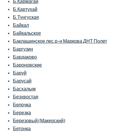
Б.Кармагай
Б.Картухай
Б.Тунгуская
Байкал
Байкальское
Баклашинское лес.р-н Маркова ДНТ Полет
Баргузин
Бардаково
Бароновские
Баруй
Барусай
Басхалым
Безхвостая
Белочка
Березка
Березовый (Макерский)
Бетонка