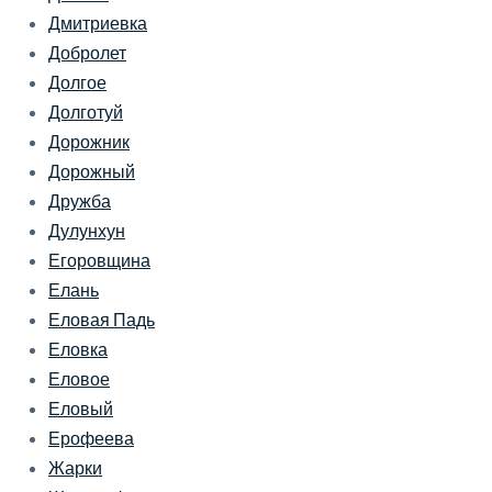
Дмитриевка
Добролет
Долгое
Долготуй
Дорожник
Дорожный
Дружба
Дулунхун
Егоровщина
Елань
Еловая Падь
Еловка
Еловое
Еловый
Ерофеева
Жарки