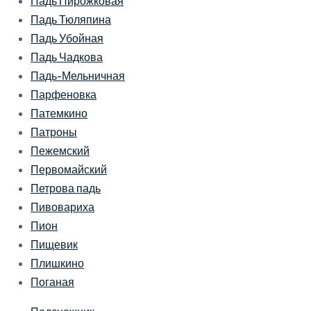
Падь Пирожковая
Падь Тюляпина
Падь Убойная
Падь Чадкова
Падь-Мельничная
Парфеновка
Патемкино
Патроны
Пежемский
Первомайский
Петрова падь
Пивовариха
Пион
Пищевик
Плишкино
Поганая