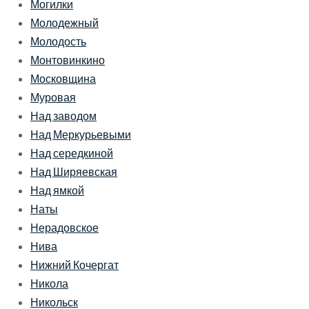
Могилки
Молодежный
Молодость
Монтовинкино
Московщина
Муровая
Над заводом
Над Меркурьевыми
Над середкиной
Над Ширяевская
Над ямкой
Наты
Нерадовское
Нива
Нижний Кочергат
Никола
Никольск