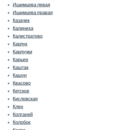
Ищимцева левая
Ищимцева правая
Казачек
Калиниха
Калистратово
Карлук
Карлучки
Карьер
Каштак
Кашун
Квасово
Кетское
Кисловская
Клен
Колганей
Колобок
Колос