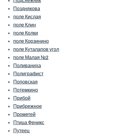
Подснежник
Позднякова
поле Кислая
поле Клин
поле Колки
поле Корзинино
поле Куталапов угол
поле Малая №2
Поливаниха
Полиграфист
Поповская
Потемкино
Прибой
Прибрежное
Прометей
Птица Феникс
Путеец