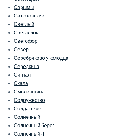
Сарымы
Сатюковские
Светлый
Светлячок
Светофор
Север
Серебряково у колодца
Середкина
Сигнал
Скала
Смоленщина
Содружество
Солдатское
Солнечный
Солнечный берег
Солнечный-1