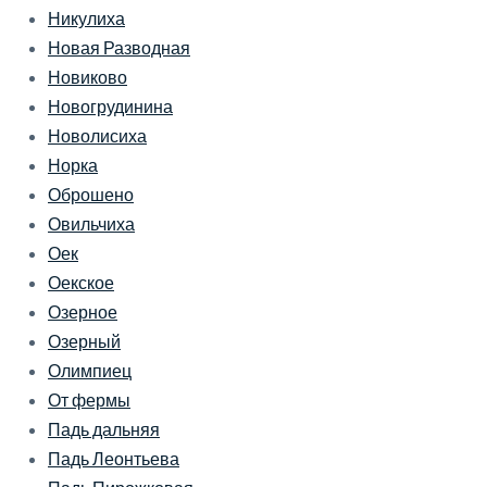
Никулиха
Новая Разводная
Новиково
Новогрудинина
Новолисиха
Норка
Оброшено
Овильчиха
Оек
Оекское
Озерное
Озерный
Олимпиец
От фермы
Падь дальняя
Падь Леонтьева