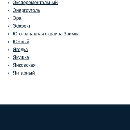
Эксперементальный
Энергоуголь
Эра
Эффект
Юго-западная окраина Заимка
Южный
Ягодка
Якушка
Янковская
Янтарный