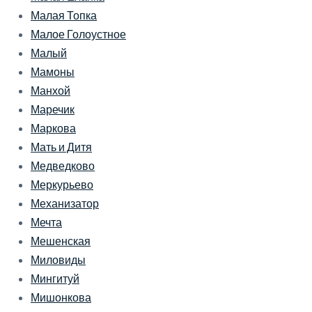
Малая Топка
Малое Голоустное
Малый
Мамоны
Манхой
Маречик
Маркова
Мать и Дитя
Медведково
Меркурьево
Механизатор
Мечта
Мешенская
Миловиды
Мингитуй
Мишонкова