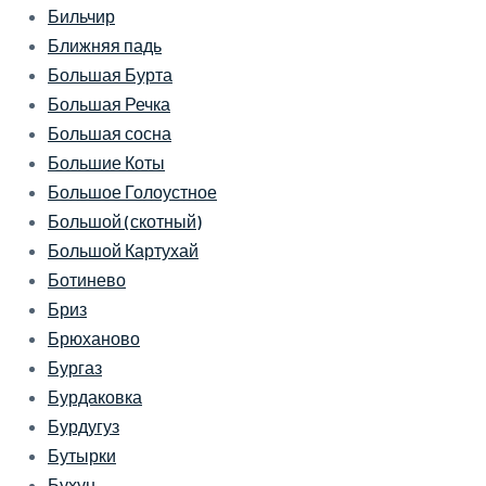
Бильчир
Ближняя падь
Большая Бурта
Большая Речка
Большая сосна
Большие Коты
Большое Голоустное
Большой (скотный)
Большой Картухай
Ботинево
Бриз
Брюханово
Бургаз
Бурдаковка
Бурдугуз
Бутырки
Бухун