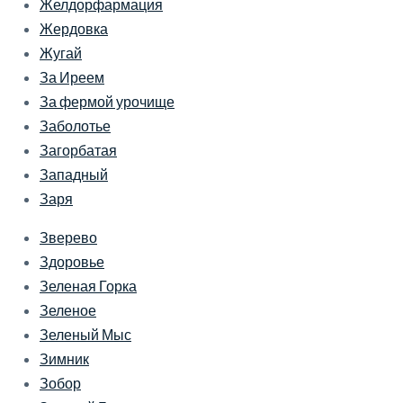
Желдорфармация
Жердовка
Жугай
За Иреем
За фермой урочище
Заболотье
Загорбатая
Западный
Заря
Зверево
Здоровье
Зеленая Горка
Зеленое
Зеленый Мыс
Зимник
Зобор