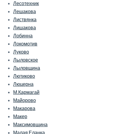
Лесотехник
Лешакова
Листвянка
Лишакова
Лобинна
Локомотив
Луково
Лыловское
Лыловщина
Лютиково
Люцерна
М.Кармагай
Майорово
Макарова
Макер
Максимовщина
Малая Еланка