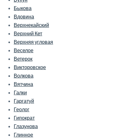
Быкова
Вдовина
Верхнекайский
Верхний Кет
Верхняя угловая
Веселое
Ветерок
Викторовское
Волкова
Вятчина
Галки
Гаргатуй
Геолог
Гипократ
Глазунова
Глинное