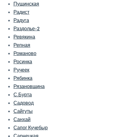
Пущинская
Радист
Радуга
Раздолье-2
Ревякина
Репная
Романово
Росинка
Ручеек
Рябинка
Рязановщина
С.Бурта
Садовод
Сайгуты
Санхай
Сапог Кучебыр
Сарнецкая