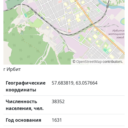
©
OpenStreetMap
contributors.
г Ирбит
Географические
57.683819, 63.057664
координаты
Численность
38352
населения, чел.
Год основания
1631