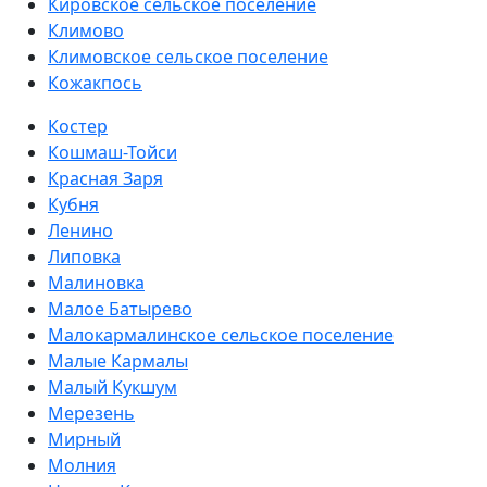
Кировское сельское поселение
Климово
Климовское сельское поселение
Кожакпось
Костер
Кошмаш-Тойси
Красная Заря
Кубня
Ленино
Липовка
Малиновка
Малое Батырево
Малокармалинское сельское поселение
Малые Кармалы
Малый Кукшум
Мерезень
Мирный
Молния