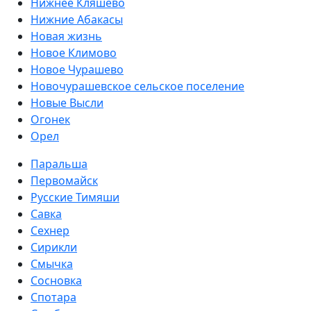
Нижнее Кляшево
Нижние Абакасы
Новая жизнь
Новое Климово
Новое Чурашево
Новочурашевское сельское поселение
Новые Высли
Огонек
Орел
Паральша
Первомайск
Русские Тимяши
Савка
Сехнер
Сирикли
Смычка
Сосновка
Спотара