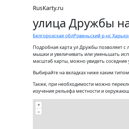
RusKarty
.
ru
улица Дружбы на
Белгородская обл
Ровеньский р-н
с Харько
Подробная карта ул Дружбы позволяет с 
мышки и увеличивать или уменьшать испо
масштаб карты, можно увидеть соседние 
Выбирайте на вкладках ниже каким типом
Также, при необходимости можно перекл
изучения рельефа местности и окружающ
+
–