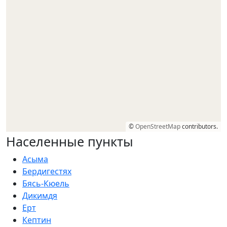
©
OpenStreetMap
contributors.
Населенные пункты
Асыма
Бердигестях
Бясь-Кюель
Дикимдя
Ерт
Кептин