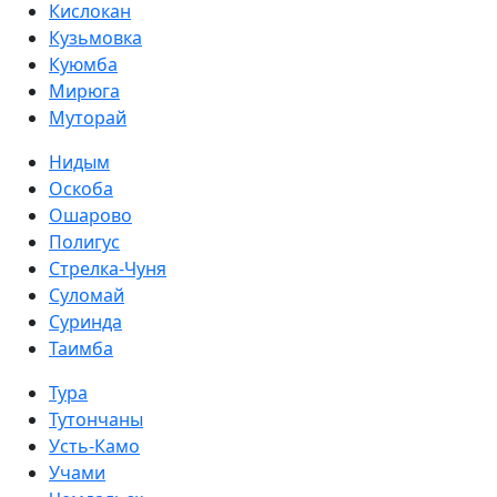
Кислокан
Кузьмовка
Куюмба
Мирюга
Муторай
Нидым
Оскоба
Ошарово
Полигус
Стрелка-Чуня
Суломай
Суринда
Таимба
Тура
Тутончаны
Усть-Камо
Учами