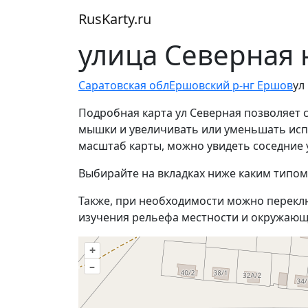
RusKarty
.
ru
улица Северная 
Саратовская обл
Ершовский р-н
г Ершов
ул
Подробная карта ул Северная позволяет 
мышки и увеличивать или уменьшать испо
масштаб карты, можно увидеть соседние 
Выбирайте на вкладках ниже каким типом
Также, при необходимости можно перекл
изучения рельефа местности и окружающ
+
–