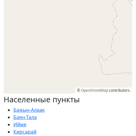
©
OpenStreetMap
contributors.
Населенные пункты
Бажын-Алаак
Баян-Тала
Ийме
Кирсарай