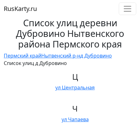
RusKarty
.
ru
Список улиц деревни
Дубровино Нытвенского
района Пермского края
Пермский край
Нытвенский р-н
д Дубровино
Список улиц д Дубровино
Ц
ул Центральная
Ч
ул Чапаева