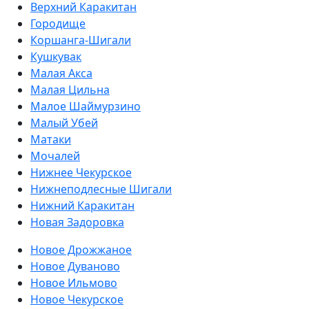
Верхний Каракитан
Городище
Коршанга-Шигали
Кушкувак
Малая Акса
Малая Цильна
Малое Шаймурзино
Малый Убей
Матаки
Мочалей
Нижнее Чекурское
Нижнеподлесные Шигали
Нижний Каракитан
Новая Задоровка
Новое Дрожжаное
Новое Дуваново
Новое Ильмово
Новое Чекурское