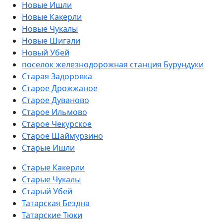
Новые Ишли
Новые Какерли
Новые Чукалы
Новые Шигали
Новый Убей
поселок железнодорожная станция Бурундуки
Старая Задоровка
Старое Дрожжаное
Старое Дуваново
Старое Ильмово
Старое Чекурское
Старое Шаймурзино
Старые Ишли
Старые Какерли
Старые Чукалы
Старый Убей
Татарская Бездна
Татарские Тюки