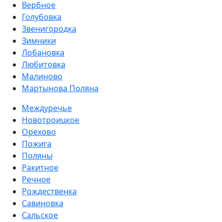
Вербное
Голубовка
Звенигородка
Зимники
Лобановка
Любитовка
Малиново
Мартынова Поляна
Междуречье
Новотроицкое
Орехово
Пожига
Поляны
Ракитное
Речное
Рождественка
Савиновка
Сальское