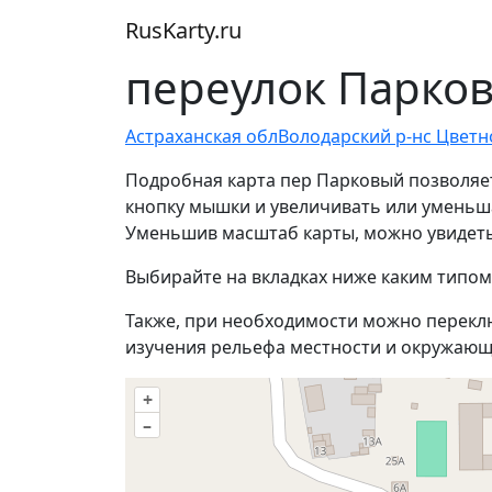
RusKarty
.
ru
переулок Парков
Астраханская обл
Володарский р-н
с Цветн
Подробная карта пер Парковый позволяет
кнопку мышки и увеличивать или уменьшат
Уменьшив масштаб карты, можно увидеть 
Выбирайте на вкладках ниже каким типом
Также, при необходимости можно перекл
изучения рельефа местности и окружающ
+
–