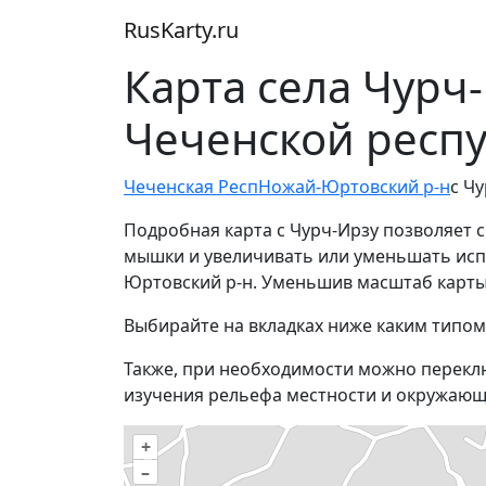
RusKarty
.
ru
Карта села Чурч
Чеченской респ
Чеченская Респ
Ножай-Юртовский р-н
с Ч
Подробная карта с Чурч-Ирзу позволяет 
мышки и увеличивать или уменьшать испол
Юртовский р-н. Уменьшив масштаб карты
Выбирайте на вкладках ниже каким типом
Также, при необходимости можно перекл
изучения рельефа местности и окружающ
+
–