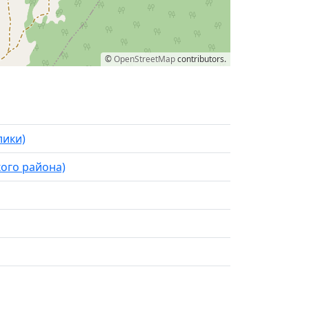
©
OpenStreetMap
contributors.
лики)
ого района)