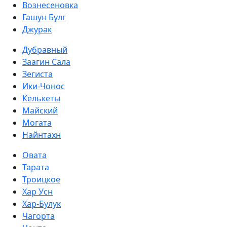
Вознесеновка
Гашун Булг
Джурак
Дубравный
Заагин Сала
Зегиста
Ики-Чонос
Келькеты
Майский
Могата
Найнтахн
Овата
Тарата
Троицкое
Хар Усн
Хар-Булук
Чагорта