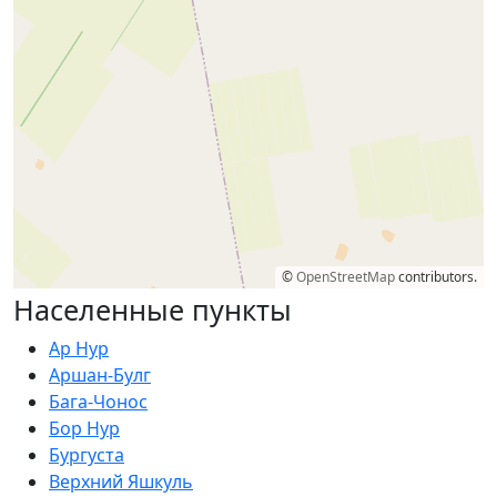
©
OpenStreetMap
contributors.
Населенные пункты
Ар Нур
Аршан-Булг
Бага-Чонос
Бор Нур
Бургуста
Верхний Яшкуль