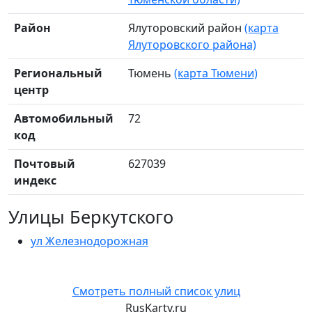
Район
Ялуторовский район
(карта
Ялуторовского района)
Региональный
Тюмень
(карта Тюмени)
центр
Автомобильный
72
код
Почтовый
627039
индекс
Улицы Беркутского
ул Железнодорожная
Смотреть полный список улиц
RusKarty
.
ru