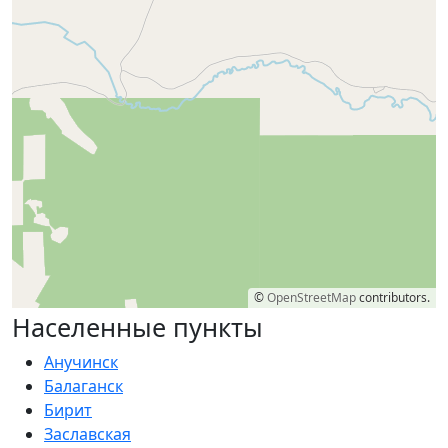
©
OpenStreetMap
contributors.
Населенные пункты
Анучинск
Балаганск
Бирит
Заславская