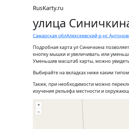
RusKarty
.
ru
улица Синичкина
Самарская обл
Алексеевский р-н
с Антонов
Подробная карта ул Синичкина позволяет
кнопку мышки и увеличивать или уменьшат
Уменьшив масштаб карты, можно увидеть 
Выбирайте на вкладках ниже каким типом
Также, при необходимости можно перекл
изучения рельефа местности и окружающ
+
–