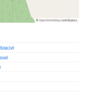
©
OpenStreetMap
contributors.
области)
она)
)