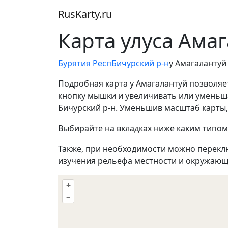
RusKarty
.
ru
Карта улуса Ама
Бурятия Респ
Бичурский р-н
у Амагалантуй
Подробная карта у Амагалантуй позволяе
кнопку мышки и увеличивать или уменьшат
Бичурский р-н. Уменьшив масштаб карты
Выбирайте на вкладках ниже каким типом
Также, при необходимости можно перекл
изучения рельефа местности и окружающ
+
–