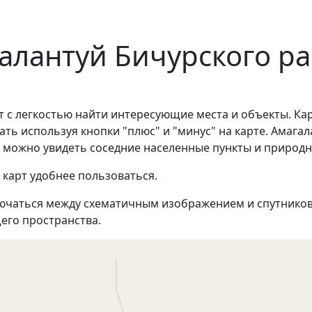
галантуй Бичурского р
т с легкостью найти интересующие места и объекты. Ка
ь используя кнопки "плюс" и "минус" на карте. Амагала
, можно увидеть соседние населенные пункты и природ
 карт удобнее пользоваться.
ючаться между схематичным изображением и спутников
его пространства.