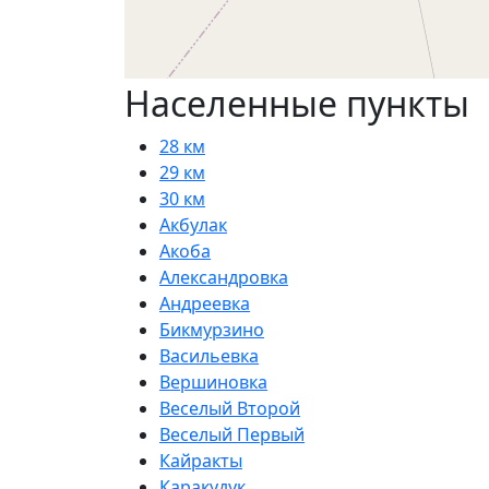
Населенные пункты
28 км
29 км
30 км
Акбулак
Акоба
Александровка
Андреевка
Бикмурзино
Васильевка
Вершиновка
Веселый Второй
Веселый Первый
Кайракты
Каракудук