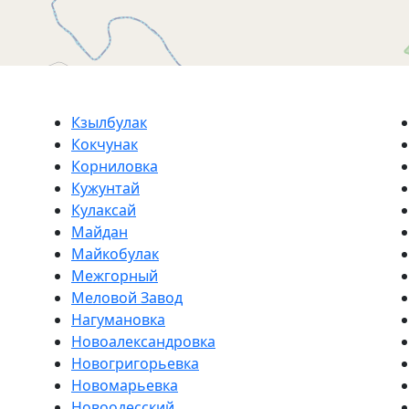
Кзылбулак
Кокчунак
Корниловка
Кужунтай
Кулаксай
Майдан
Майкобулак
Межгорный
Меловой Завод
Нагумановка
Новоалександровка
Новогригорьевка
Новомарьевка
Новоодесский