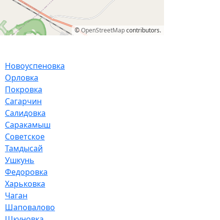
©
OpenStreetMap
contributors.
Новоуспеновка
Орловка
Покровка
Сагарчин
Салидовка
Саракамыш
Советское
Тамдысай
Ушкунь
Федоровка
Харьковка
Чаган
Шаповалово
Шкуновка