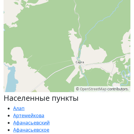
©
OpenStreetMap
contributors.
Населенные пункты
Алап
Артемейкова
Афанасьевский
Афанасьевское