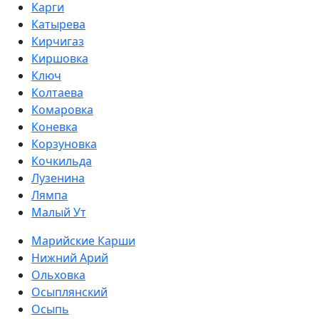
Карги
Катырева
Кирчигаз
Киршовка
Ключ
Колтаева
Комаровка
Коневка
Корзуновка
Кочкильда
Лузенина
Лямпа
Малый Ут
Марийские Карши
Нижний Арий
Ольховка
Осыплянский
Осыпь