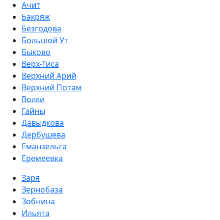
Ачит
Бакряж
Безгодова
Большой Ут
Быково
Верх-Тиса
Верхний Арий
Верхний Потам
Волки
Гайны
Давыдкова
Дербушева
Еманзельга
Еремеевка
Заря
Зернобаза
Зобнина
Ильята