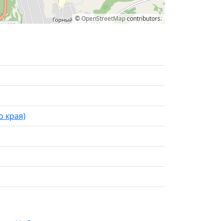
©
OpenStreetMap
contributors.
о края)